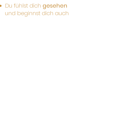
Du fühlst dich
gesehen
und beginnst dich auch
öfter
halten zu lassen
Programmdetails
01
6 wöchentliche 1:1 Calls
inkl.
somatischer Übungen &